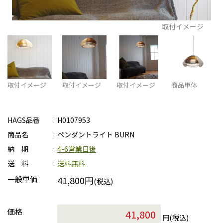
取付イメージ
取付イメージ
取付イメージ
取付イメージ
商品単体
HAGS品番
H0107953
商品名
ペンダントライト BURN
納 期
4-6営業日後
送 料
送料無料
一般単価
41,800円
(税込)
価格
円(税込)