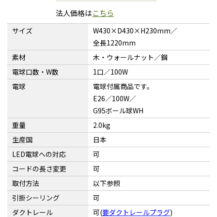
法人価格は
こちら
サイズ
W430×D430×H230mm／
全長1220mm
素材
木・ウォールナット／鋼
電球口数・W数
1口／100W
電球
電球付属商品です。
E26／100W／
G95ボール球WH
重量
2.0kg
生産国
日本
LED電球への対応
可
コードの長さ変更
可
取付方法
以下参照
引掛シーリング
可
ダクトレール
可(
要ダクトレールプラグ
)