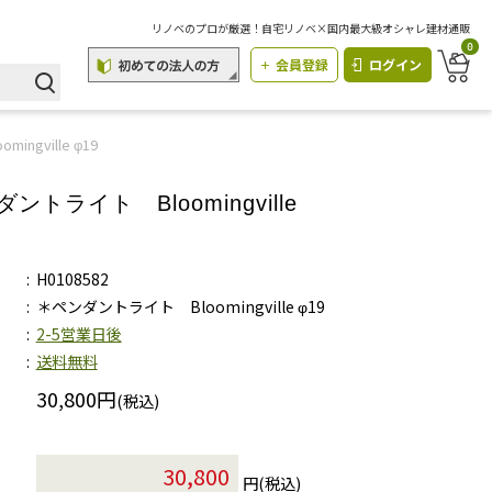
リノベのプロが厳選！自宅リノベ×国内最大級オシャレ建材通販
0
会員登録
ログイン
ngville φ19
ントライト Bloomingville
H0108582
＊ペンダントライト Bloomingville φ19
2-5営業日後
送料無料
30,800円
(税込)
円(税込)