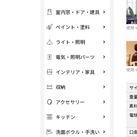
室内窓・ドア・建具
ペイント・塗料
使用
ライト・照明
電気・照明パーツ
使用
インテリア・家具
収納
サ
重
アクセサリー
素
電
キッチン
洗面ボウル・手洗い
口