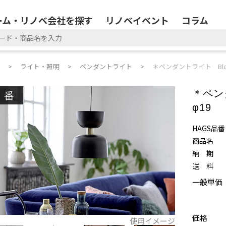
ーム・リノベ会社を探す
リノベイベント
コラム
ライト・照明
ペンダントライト
＊ペンダントライト Bloomi
廃番
＊ペンダ
φ19
HAGS品番
商品名
納 期
送 料
一般単価
価格
使用イメージ