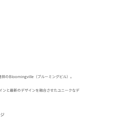
loomingville（ブルーミングビル）。
ルジックなデザインと最新のデザインを融合させたユニークなデ
ージ