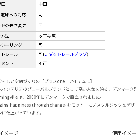
産国
中国
D電球への対応
可
ードの長さ変更
可
付方法
以下参照
掛シーリング
可
クトレール
可(
要ダクトレールプラグ
)
ンセント
不可
分らしい空間づくりの「プラスone」アイテムに】
ムインテリアのグローバルブランドとして高い人気を誇る、デンマーク発祥のB
omingvilleは、2000年にデンマークで設立されました。
inging happiness through change-をモットーにノスタ
ンに仕上がっています。
イメージ
使用イメ