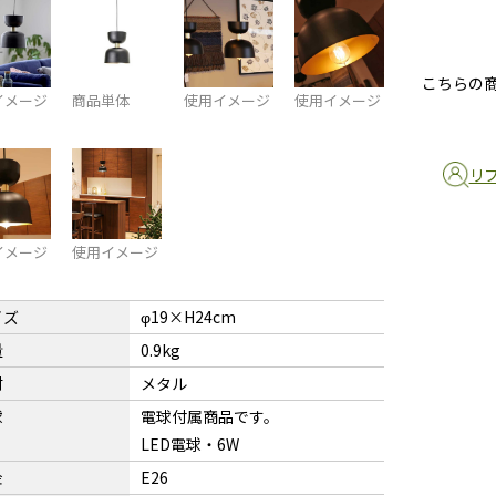
こちらの
イメージ
商品単体
使用イメージ
使用イメージ
リ
イメージ
使用イメージ
イズ
φ19×H24cm
量
0.9kg
材
メタル
球
電球付属商品です。
LED電球・6W
金
E26