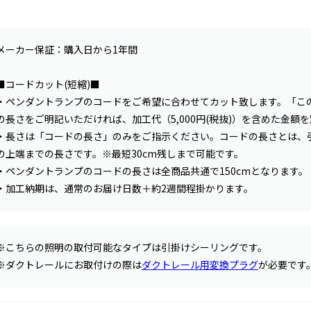
メーカー保証：購入日から1年間
■コードカット(短縮)■
・ペンダントランプのコードをご希望に合わせてカット致します。「こ
の長さをご明記いただければ、加工代（5,000円(税抜)）を含めた金
・長さは「コードの長さ」のみをご指示ください。コードの長さとは、
の上端までの長さです。※最短30cm残しまで可能です。
・ペンダントランプのコードの長さは全商品共通で150cmとなります。
・加工納期は、通常のお届け日数＋約2週間程掛かります。
※こちらの照明の取付可能なタイプは引掛けシーリングです。
※ダクトレールにお取付けの際は
ダクトレール用変換プラグ
が必要です