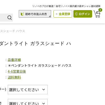
リノベのプロが厳選！自宅リノベ×国内最大級オシャレ建材通販
0
会員登録
ログイン
スシェード ハウス
ダントライト ガラスシェード ハ
品番詳細
＊ペンダントライト ガラスシェード ハウス
4-6営業日後
送料無料
ラー)
さ