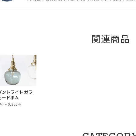
関連商品
ダントライト ガラ
ェードポム
円 ～ 9,350円