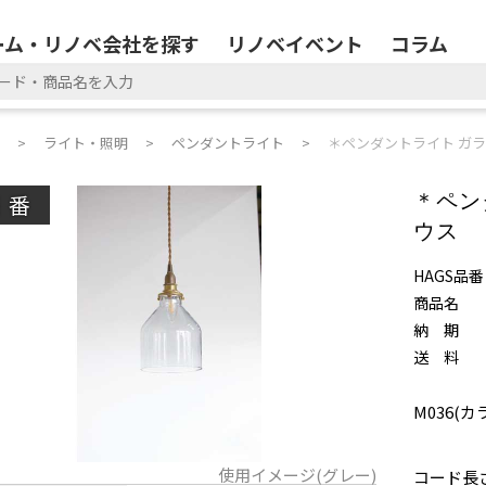
ーム・リノベ会社を探す
リノベイベント
コラム
ライト・照明
ペンダントライト
＊ペンダントライト ガラ
廃番
＊ペン
ウス
HAGS品番
商品名
納 期
送 料
M036(カ
使用イメージ(グレー)
コード長