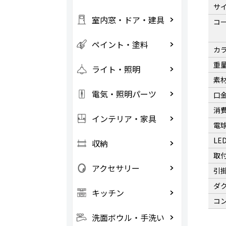
サ
室内窓・ドア・建具
コ
ペイント・塗料
カ
重
ライト・照明
素
電気・照明パーツ
口
消
インテリア・家具
電
LE
収納
取
アクセサリー
引
ダ
キッチン
コ
洗面ボウル・手洗い