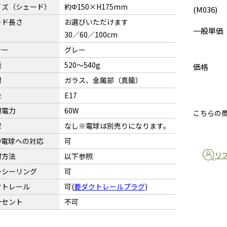
イズ（シェード）
約Φ150×H175mm
(M036)
ード長さ
お選びいただけます
一般単価
30／60／100cm
ラー
グレー
量
520〜540g
価格
材
ガラス、金属部（真鍮）
金
E17
費電力
60W
こちらの
球
なし※電球は別売りになります。
D電球への対応
可
リ
付方法
以下参照
掛シーリング
可
クトレール
可(
要ダクトレールプラグ
)
ンセント
不可