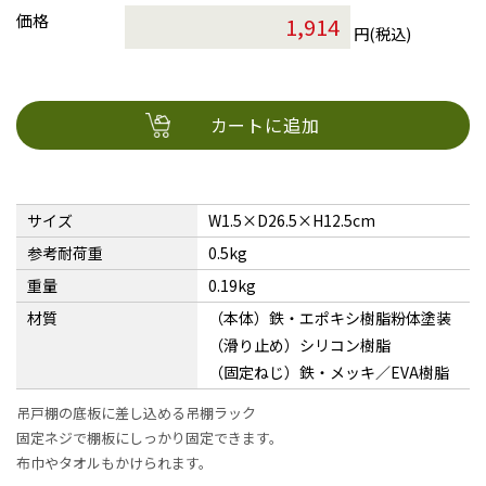
価格
円(税込)
カートに追加
サイズ
W1.5×D26.5×H12.5cm
参考耐荷重
0.5kg
重量
0.19kg
材質
（本体）鉄・エポキシ樹脂粉体塗装
（滑り止め）シリコン樹脂
（固定ねじ）鉄・メッキ／EVA樹脂
吊戸棚の底板に差し込める吊棚ラック
固定ネジで棚板にしっかり固定できます。
布巾やタオルもかけられます。