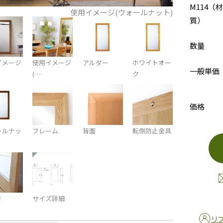
M114（材
使用イメージ(ウォールナット)
質）
数量
イメージ
使用イメージ
アルダー
ホワイトオー
一般単価
(…
ク
価格
ールナッ
フレーム
背面
転倒防止金具
き
サイズ詳細
リ