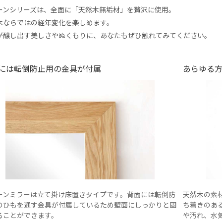
ーンシリーズは、全面に「天然木無垢材」を贅沢に使用。
木ならではの経年変化を楽しめます。
が醸し出す美しさやぬくもりに、あなたもぜひ触れてみてください。
には転倒防止用の金具が付属
あらゆる
ーンミラーは立て掛け床置きタイプです。背面には転倒防
天然木の素
のひもを通す金具が付属しているため壁面にしっかりと固
ち着きのあ
ることができます。
や汚れ、水