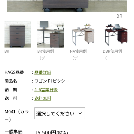
BR
BR
BR使用例
NA使用例
DBR使用例
（デ…
（デ…
（…
HAGS品番
品番詳細
商品名
ワゴン PI ピクシー
納 期
4-6営業日後
送 料
送料無料
M041（カラ
ー）
一般単価
16,500円
(税込)