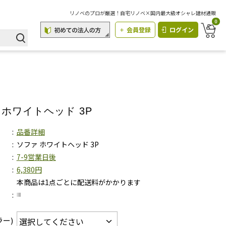
リノベのプロが厳選！自宅リノベ×国内最大級オシャレ建材通販
0
会員登録
ログイン
 ホワイトヘッド 3P
品番詳細
ソファ ホワイトヘッド 3P
7-9営業日後
6,380円
本商品は1点ごとに配送料がかかります
ラー)