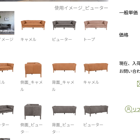
使用イメージ_ピューター
一般単価
価格
イメージ
キャメル
ピューター
トープ
現在、入
お問い合
メル
側面_キャメ
背面_キャメ
キャメル
ル
ル
リ
ーター
側面_ピュー
背面_ピュー
ピューター
タ…
タ…