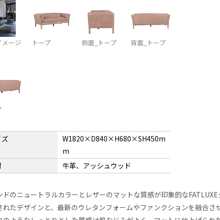
イメージ
トープ
側面_トープ
背面_トープ
プ
イズ
W1820×D840×H680×SH450m
m
材
牛革、アッシュウッド
ンドのニュートラルカラーとレザーのマットな質感が印象的なFATLUX
されたデザインと、最新のウレタンフォームやファンクションを融合さ
クのようなしっとりとした質感は肌なじみがよく、マットに仕上げられ