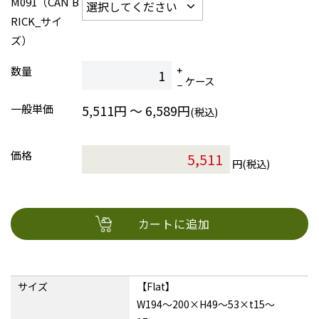
M091（CAN’B
RICK_サイ
ズ）
数量
ケース
一般単価
5,511円 ～ 6,589円
(税込)
価格
円(税込)
カートに追加
サイズ
【Flat】
W194〜200×H49〜53×t15〜