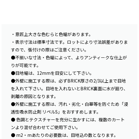
・意匠上大きな色むらと色幅があります。
・表示寸法は標準寸法です。ロットにより寸法誤差がありま
すので、張付けの際はご注意ください。
●不揃いな寸法・色幅によって、よりアンティークな仕上が
りが可能です。
●目地幅は、12mmを目安にして下さい。
●外壁に施工する際は、必ずBRICK厚さの2/3以上まで目地
を入れて下さい。目地を入れないとBRICK裏面に水が廻り、
剥離の原因となります。
●外壁に施工する際は、汚れ・劣化・白華等を防ぐため「浸
透性吸水防止剤 リペルS」をおすすめします。
● 色調とテクスチャーを充分に生かすには、複数のカート
ンより混ぜ合わせてご使用下さい。
● m2・mあたりの必要数は、目地込の数となります。