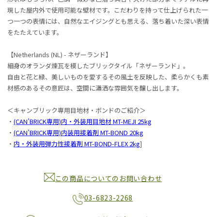
現した屋内外で使用可能な壁材です。こだわりを持って仕上げられた一
つ一つの表情には、自然なエイジングとも思える、落ち着いた深い表情
をたたえています。
【Netherlands (NL) - ネザーランド】
細身のオランダ煉瓦を模したブリックタイル「ネザーランド」。
自由と花と緑、美しいものを愛するその風土を反映した、柔らかくも素
材感のあるその意匠は、空間に瀟洒な雰囲気を醸し出します。
＜キャンブリック専用目地材・ボンドのご紹介＞
・
(CAN’BRICK専用)内・外装用目地材 MT-MEJI 25kg
・
(CAN’BRICK専用)内装用接着剤 MT-BOND 20kg
・
内・外装用弾力性接着剤 MT-BOND-FLEX 2kg
]
この商品についてのお問い合わせ
03-6823-2268