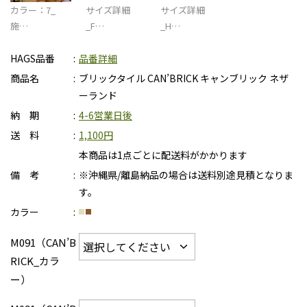
カラー：7_
サイズ詳細
サイズ詳細
施…
_F…
_H…
HAGS品番
品番詳細
商品名
ブリックタイル CAN’BRICK キャンブリック ネザ
ーランド
納 期
4-6営業日後
送 料
1,100円
本商品は1点ごとに配送料がかかります
備 考
※沖縄県/離島納品の場合は送料別途見積となりま
す。
カラー
M091（CAN’B
RICK_カラ
ー）