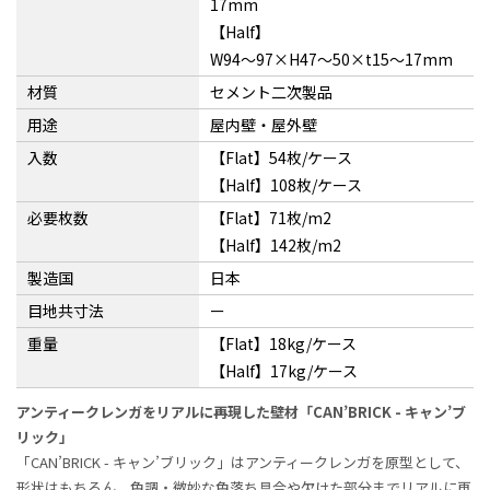
17mm
【Half】
W94〜97×H47〜50×t15〜17mm
材質
セメント二次製品
用途
屋内壁・屋外壁
入数
【Flat】54枚/ケース
【Half】108枚/ケース
必要枚数
【Flat】71枚/m2
【Half】142枚/m2
製造国
日本
目地共寸法
ー
重量
【Flat】18kg/ケース
【Half】17kg/ケース
アンティークレンガをリアルに再現した壁材「CAN’BRICK - キャン’ブ
リック」
「CAN’BRICK - キャン’ブリック」はアンティークレンガを原型として、
形状はもちろん、色調・微妙な色落ち具合や欠けた部分までリアルに再