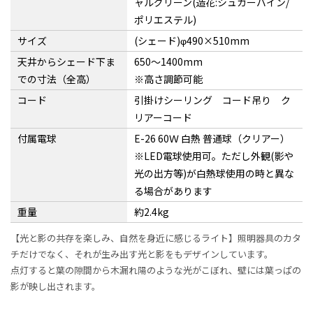
ャルグリーン(造花:シュガーバイン/
ポリエステル)
サイズ
(シェード)φ490×510mm
天井からシェード下ま
650〜1400mm
での寸法（全高）
※高さ調節可能
コード
引掛けシーリング コード吊り ク
リアーコード
付属電球
E-26 60Ｗ 白熱 普通球（クリアー）
※LED電球使用可。ただし外観(影や
光の出方等)が白熱球使用の時と異な
る場合があります
重量
約2.4kg
【光と影の共存を楽しみ、自然を身近に感じるライト】照明器具のカタ
チだけでなく、それが生み出す光と影をもデザインしています。
点灯すると葉の隙間から木漏れ陽のような光がこぼれ、壁には葉っぱの
影が映し出されます。