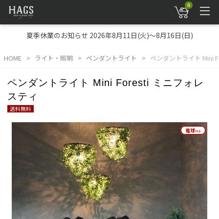
0
夏季休業のお知らせ 2026年8月11日(火)～8月16日(日)
HOME
ライト・照明
ペンダントライト
ペンダントライト Mini F
ペンダントライト Mini Foresti ミニフォレ
スティ
送料無料
電球
電球
付き
付き