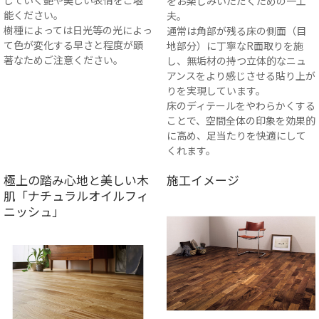
していく艶や美しい表情をご堪
をお楽しみいただくための一工
能ください。
夫。
樹種によっては日光等の光によっ
通常は角部が残る床の側面（目
て色が変化する早さと程度が顕
地部分）に丁寧なR面取りを施
著なためご注意ください。
し、無垢材の持つ立体的なニュ
アンスをより感じさせる貼り上が
りを実現しています。
床のディテールをやわらかくする
ことで、空間全体の印象を効果的
に高め、足当たりを快適にして
くれます。
極上の踏み心地と美しい木
施工イメージ
肌「ナチュラルオイルフィ
ニッシュ」