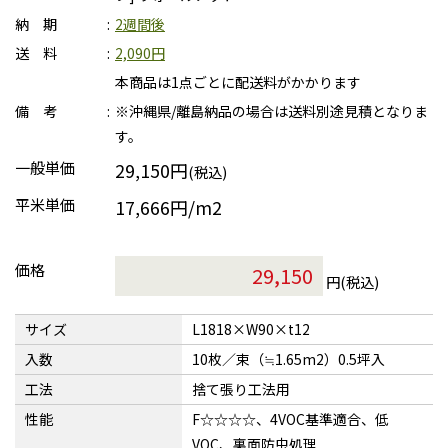
納 期
2週間後
送 料
2,090円
本商品は1点ごとに配送料がかかります
備 考
※沖縄県/離島納品の場合は送料別途見積となりま
す。
一般単価
29,150円
(税込)
平米単価
17,666円/m2
価格
円(税込)
サイズ
L1818×W90×t12
入数
10枚／束（≒1.65m2）0.5坪入
工法
捨て張り工法用
性能
F☆☆☆☆、4VOC基準適合、低
VOC、裏面防虫処理