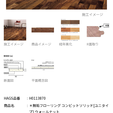
施工イメージ
施工イメージ
商品イメージ
経年美化
R面取り
断面図
平面概念図
HAGS品番
H0113870
商品名
＊無垢フローリング コンビットソリッド[ユニタイ
プ] ウォールナット