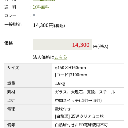
送 料
送料無料
カラー
一般単価
14,300円
(税込)
価格
円(税込)
法人価格は
こちら
サイズ
φ150×H160mm
[コード]2100mm
重量
1.6kg
素材
ガラス、大理石、真鍮、スチール
点灯
中間スイッチ(点灯→消灯)
電球
電球付き
[白熱球] 25W クリアミニ球
備考
白熱球付き/LED電球使用不可