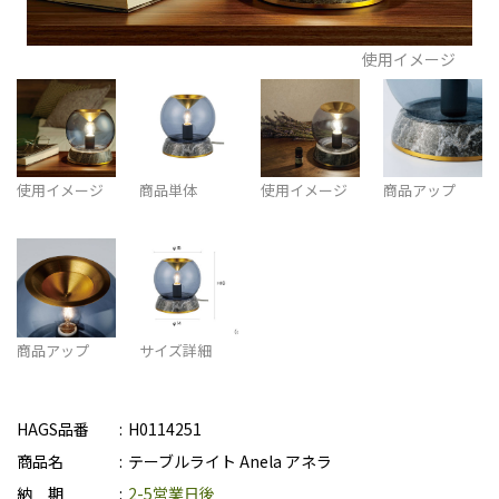
使用イメージ
使用イメージ
商品単体
使用イメージ
商品アップ
商品アップ
サイズ詳細
HAGS品番
H0114251
商品名
テーブルライト Anela アネラ
納 期
2-5営業日後