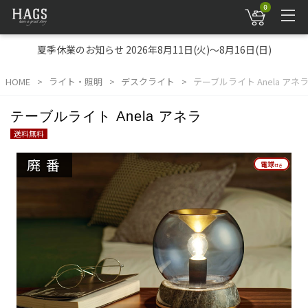
0
夏季休業のお知らせ 2026年8月11日(火)～8月16日(日)
HOME
ライト・照明
デスクライト
テーブルライト Anela アネ
テーブルライト Anela アネラ
送料無料
廃番
電球
電球
付き
付き