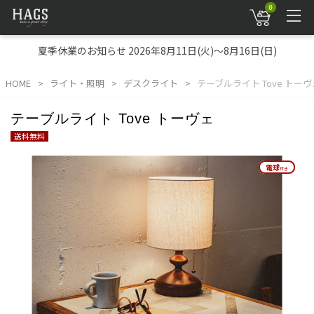
0
夏季休業のお知らせ 2026年8月11日(火)～8月16日(日)
HOME
ライト・照明
デスクライト
テーブルライト Tove トーヴ
テーブルライト Tove トーヴェ
送料無料
電球
電球
付き
付き