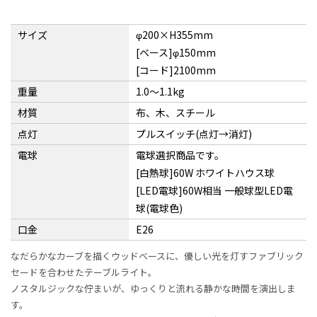
サイズ
φ200×H355mm
[ベース]φ150mm
[コード]2100mm
重量
1.0〜1.1kg
材質
布、木、スチール
点灯
プルスイッチ(点灯→消灯)
電球
電球選択商品です。
[白熱球]60W ホワイトハウス球
[LED電球]60W相当 一般球型LED電
球(電球色)
口金
E26
なだらかなカーブを描くウッドベースに、優しい光を灯すファブリック
セードを合わせたテーブルライト。
ノスタルジックな佇まいが、ゆっくりと流れる静かな時間を演出しま
す。