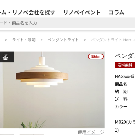
ーム・リノベ会社を探す
リノベイベント
コラム
ライト・照明
ペンダントライト
ペンダントライト Norr 
廃番
ペンダ
電球
電球
付き
付き
送料無料
HAGS品番
商品名
納 期
送 料
カラー
M020(カ
1)
使用イメージ