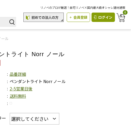
リノベのプロが厳選！自宅リノベ×国内最大級オシャレ建材通販
0
会員登録
ログイン
ノール
ントライト Norr ノール
品番詳細
ペンダントライト Norr ノール
2-5営業日後
送料無料
ラー