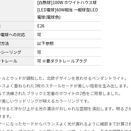
[白熱球]100W ホワイトハウス球
[LED電球]60W相当 一般球型LED
電球(電球色)
金
E26
D電球への対応
可
付方法
以下参照
掛シーリング
可
クトレール
可 ※要ダクトレールプラグ
ールとウッドが調和した、北欧デザインを思わせるペンダントライト。
ンスよく重ねられた3枚のスチールセードが美しい陰影を生み出します。
ルで洗練されたブラックと定番のホワイトの2色をご用意しました。
が美しいウッドリングが映えるカラーリングです。
させると浮かび上がる光の濃淡がおしゃれな空間を演出します。明るさ
きます。
ヤーになったセードからバランスよく光が漏れるように細部まで計算さ