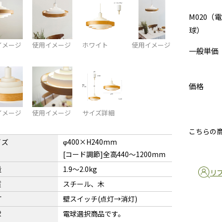
M020（電
球）
イメージ
使用イメージ
ホワイト
使用イメージ
一般単価
価格
イメージ
使用イメージ
サイズ詳細
こちらの
イズ
φ400×H240mm
[コード調節]全高440〜1200mm
量
1.9〜2.0kg
リ
質
スチール、木
灯
壁スイッチ(点灯→消灯)
球
電球選択商品です。