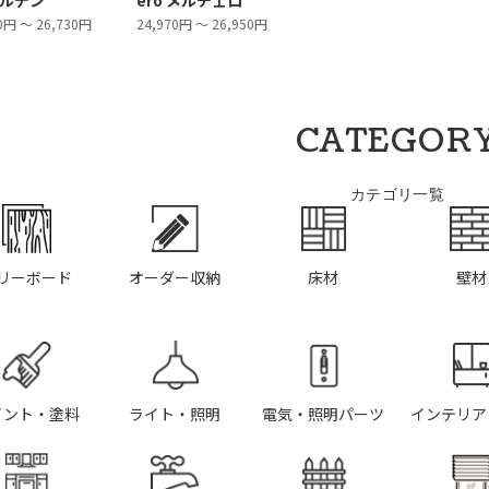
ノルデン
ero メルチェロ
0円 ～ 26,730円
24,970円 ～ 26,950円
CATEGOR
カテゴリ一覧
リーボード
オーダー収納
床材
壁材
イント・塗料
ライト・照明
電気・照明パーツ
インテリア