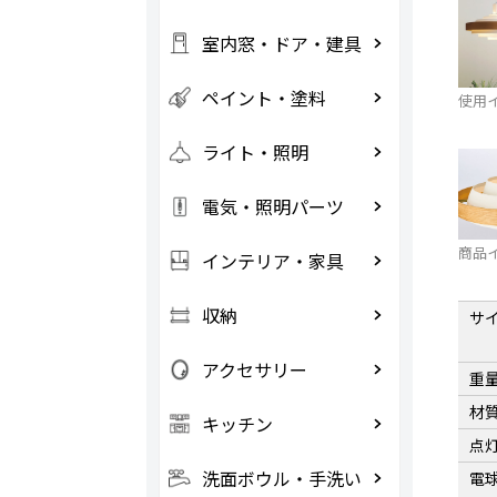
室内窓・ドア・建具
ペイント・塗料
使用
ライト・照明
電気・照明パーツ
商品
インテリア・家具
収納
サ
アクセサリー
重
材
キッチン
点
洗面ボウル・手洗い
電