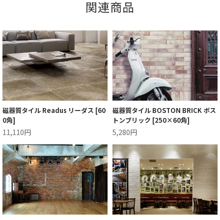
関連商品
磁器質タイル Readus リーダス [60
磁器質タイル BOSTON BRICK ボス
0角]
トンブリック [250×60角]
11,110円
5,280円