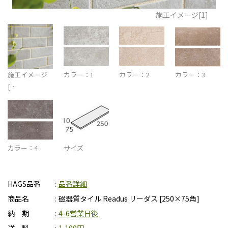
施工イメージ[1]
施工イメージ
カラー：1
カラー：2
カラー：3
[…
カラー：4
サイズ
HAGS品番
品番詳細
商品名
磁器質タイル Readus リーダス [250×75角]
納 期
4-6営業日後