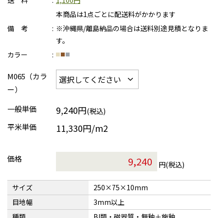
送 料
1,100円
本商品は1点ごとに配送料がかかります
備 考
※沖縄県/離島納品の場合は送料別途見積となりま
す。
カラー
M065（カラ
ー）
一般単価
9,240円
(税込)
平米単価
11,330円/m2
価格
円(税込)
サイズ
250×75×10mm
目地幅
3mm以上
種類
BI類・磁器質・無釉＋施釉