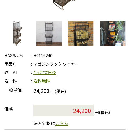
HAGS品番
H0116240
商品名
マガジンラック ワイヤー
納 期
4-6営業日後
送 料
送料無料
一般単価
24,200円
(税込)
価格
円(税込)
法人価格は
こちら