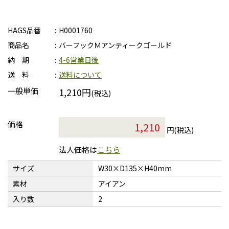
HAGS品番
H0001760
商品名
バーフックＭアンティークゴールド
納 期
4-6営業日後
送 料
送料について
一般単価
1,210円
(税込)
価格
円(税込)
法人価格は
こちら
サイズ
W30×D135×H40mm
素材
アイアン
入り数
2