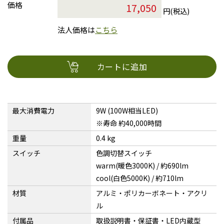
価格
円(税込)
法人価格は
こちら
カートに追加
最大消費電力
9W (100W相当LED)
※寿命 約40,000時間
重量
0.4 kg
スイッチ
色調切替スイッチ
warm(暖色3000K) / 約690lm
cool(白色5000K) / 約710lm
材質
アルミ・ポリカーボネート・アクリ
ル
付属品
取扱説明書・保証書・LED内蔵型