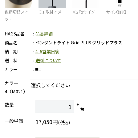
色調切替スイ
※1 取付イメ…
※2 取付イメ…
サイズ詳細
ッ…
HAGS品番
品番詳細
商品名
ペンダントライト Grid PLUS グリッドプラス
納 期
4-6営業日後
送 料
送料について
カラー
カラー
4（M021）
数量
台
一般単価
17,050円
(税込)