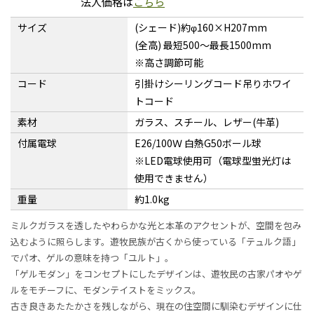
法人価格は
こちら
サイズ
(シェード)約φ160×H207mm
(全高) 最短500〜最長1500mm
※高さ調節可能
コード
引掛けシーリングコード吊りホワイ
トコード
素材
ガラス、スチール、レザー(牛革)
付属電球
E26/100Ｗ 白熱G50ボール球
※LED電球使用可（電球型蛍光灯は
使用できません）
重量
約1.0kg
ミルクガラスを透したやわらかな光と本革のアクセントが、空間を包み
込むように照らします。遊牧民族が古くから使っている「テュルク語」
でパオ、ゲルの意味を持つ「ユルト」。
「ゲルモダン」をコンセプトにしたデザインは、遊牧民の古家パオやゲ
ルをモチーフに、モダンテイストをミックス。
古き良きあたたかさを残しながら、現在の住空間に馴染むデザインに仕