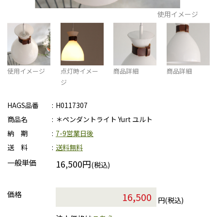
使用イメージ
使用イメージ
点灯時イメー
商品詳細
商品詳細
ジ
HAGS品番
H0117307
商品名
＊ペンダントライト Yurt ユルト
納 期
7-9営業日後
送 料
送料無料
一般単価
16,500円
(税込)
価格
円(税込)