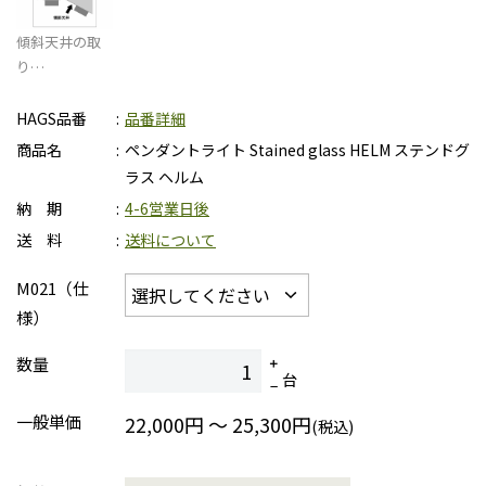
傾斜天井の取
り…
HAGS品番
品番詳細
商品名
ペンダントライト Stained glass HELM ステンドグ
ラス ヘルム
納 期
4-6営業日後
送 料
送料について
M021（仕
様）
数量
台
一般単価
22,000円 ～ 25,300円
(税込)