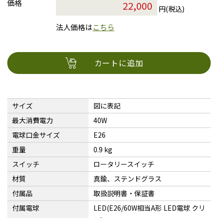
価格
円(税込)
法人価格は
こちら
カートに追加
サイズ
図に表記
最大消費電力
40W
電球口金サイズ
E26
重量
0.9 kg
スイッチ
ロータリースイッチ
材質
真鍮、ステンドグラス
付属品
取扱説明書・保証書
付属電球
LED(E26/60W相当A形 LED電球 クリ