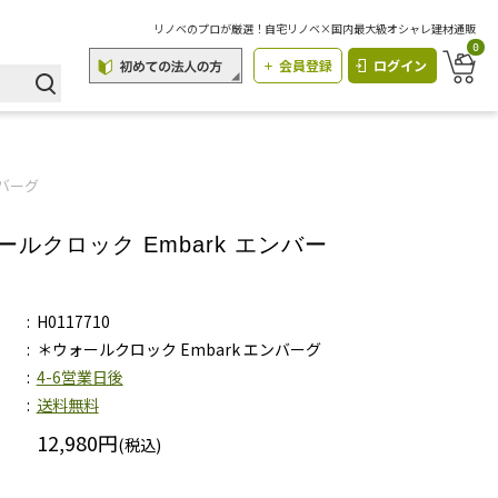
リノベのプロが厳選！自宅リノベ×国内最大級オシャレ建材通販
0
会員登録
ログイン
ンバーグ
ールクロック Embark エンバー
H0117710
＊ウォールクロック Embark エンバーグ
4-6営業日後
送料無料
12,980円
(税込)