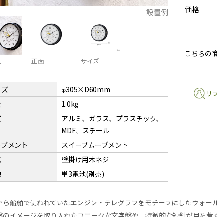
価格
設置例
こちらの
例
正面
サイズ
イズ
φ305×D60mm
リ
量
1.0kg
質
アルミ、ガラス、プラスチック、
MDF、スチール
ーブメント
スイープムーブメント
属
壁掛け用木ネジ
池
単3電池(別売)
から船舶で使われていたエンジン・テレグラフをモチーフにしたウォー
盤のイメージを取り入れたユニークな文字盤や、特徴的な短針が目を惹