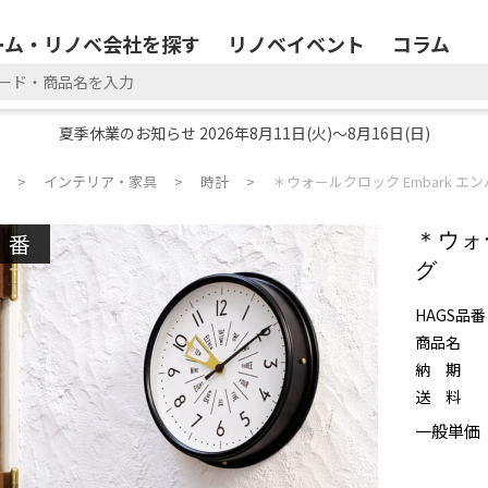
ーム・リノベ会社を探す
リノベイベント
コラム
夏季休業のお知らせ 2026年8月11日(火)～8月16日(日)
インテリア・家具
時計
＊ウォールクロック Embark エ
廃番
＊ウォ
グ
HAGS品番
商品名
納 期
送 料
一般単価