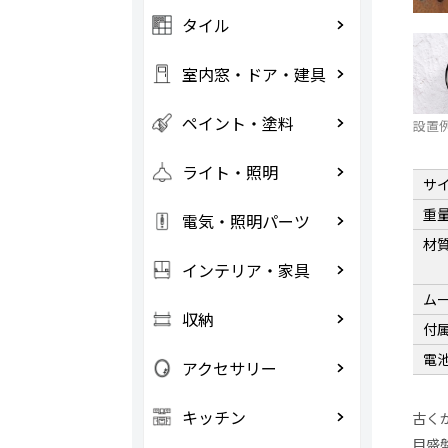
タイル
室内窓・ドア・建具
ペイント・塗料
設置
ライト・照明
サ
重
電気・照明パーツ
材
インテリア・家具
ム
収納
付
電
アクセサリー
キッチン
古く
目盛