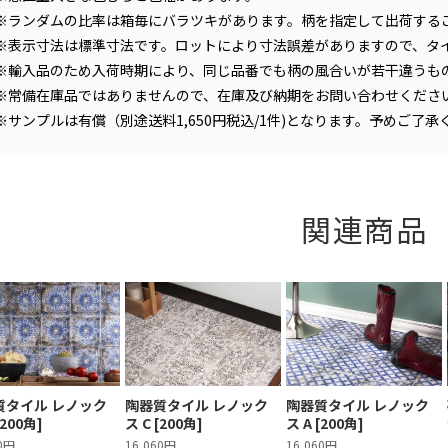
※ランダムの比率は箱毎にバラツキがあります。柄を指定して出荷する
※表示寸法は標準寸法です。ロットにより寸法誤差がありますので、タ
※輸入品のため入荷時期により、同じ品番でも柄の風合いが若干違うも
※常備在庫品ではありませんので、在庫及び納期をお問い合わせくださ
※サンプルは有償（別途送料1,650円税込/1件)となります。予めご了承
関連商品
質タイル レノック
陶器質タイル レノック
陶器質タイル レノック
[200角]
ス C [200角]
ス A [200角]
60円
16,060円
16,060円