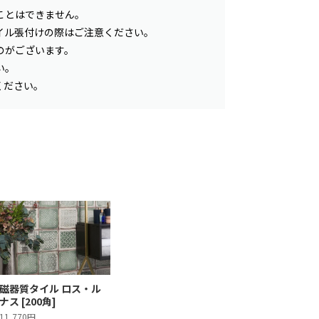
ことはできません。
イル張付けの際はご注意ください。
のがございます。
い。
ください。
磁器質タイル ロス・ル
ナス [200角]
11,770円