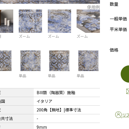
数量
使用例
一般単価
平米単価
例
ズーム
ズーム
ズーム
価格
単品
単品
単品
質
BIII類（陶器質）施釉
造国
イタリア
状
200角【無地】|標準寸法
リ
地共寸法
-
さ
9mm