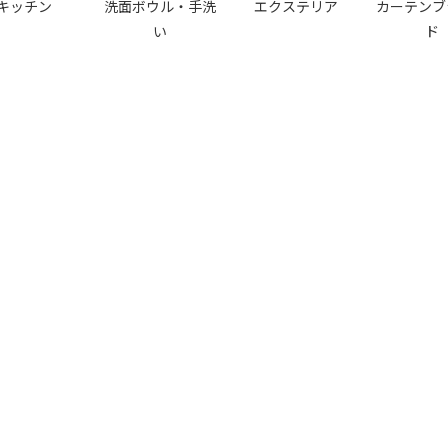
キッチン
洗面ボウル・手洗
エクステリア
カーテンブ
い
ド