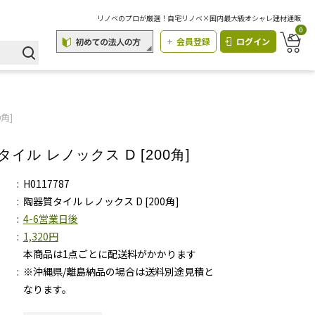
リノベのプロが厳選！自宅リノベ×国内最大級オシャレ建材通販
0
会員登録
ログイン
角]
イル レノックス D [200角]
H0117787
陶器質タイル レノックス D [200角]
4-6営業日後
1,320円
本商品は1点ごとに配送料がかかります
※沖縄県/離島納品の場合は送料別途見積と
なります。