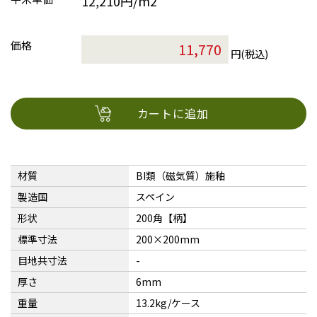
12,210円/m2
価格
円(税込)
カートに追加
材質
BI類（磁気質）施釉
製造国
スペイン
形状
200角【柄】
標準寸法
200×200mm
目地共寸法
-
厚さ
6mm
重量
13.2kg/ケース