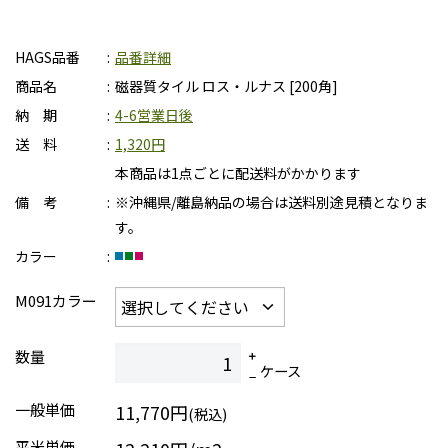
HAGS品番
品番詳細
商品名
磁器質タイル ロス・ルナス [200角]
納 期
4-6営業日後
送 料
1,320円
本商品は1点ごとに配送料がかかります
備 考
※沖縄県/離島納品の場合は送料別途見積となりま
す。
カラー
M091カラー
数量
ケース
一般単価
11,770円
(税込)
平米単価