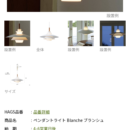
設置例
設置例
全体
設置例
設置例
サイズ
HAGS品番
品番詳細
商品名
ペンダントライト Blanche ブランシュ
納 期
4-6営業日後