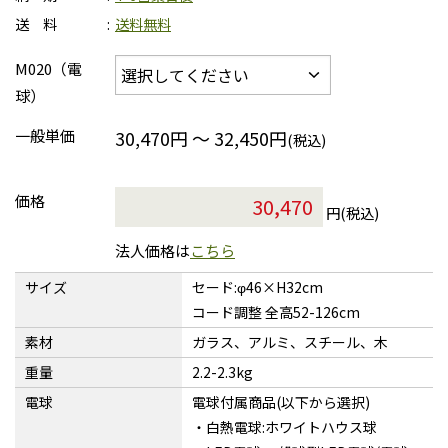
送 料
送料無料
M020（電
球）
一般単価
30,470円 ～ 32,450円
(税込)
価格
円(税込)
法人価格は
こちら
サイズ
セード:φ46×H32cm
コード調整 全高52-126cm
素材
ガラス、アルミ、スチール、木
重量
2.2-2.3kg
電球
電球付属商品(以下から選択)
・白熱電球:ホワイトハウス球