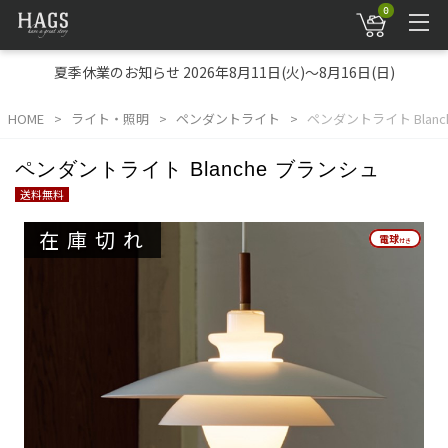
0
夏季休業のお知らせ 2026年8月11日(火)～8月16日(日)
HOME
ライト・照明
ペンダントライト
ペンダントライト Blan
ペンダントライト Blanche ブランシュ
送料無料
在庫切れ
電球
電球
付き
付き