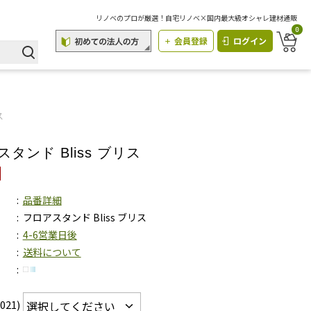
リノベのプロが厳選！自宅リノベ×国内最大級オシャレ建材通販
0
会員登録
ログイン
ス
タンド Bliss ブリス
品番詳細
フロアスタンド Bliss ブリス
4-6営業日後
送料について
21)