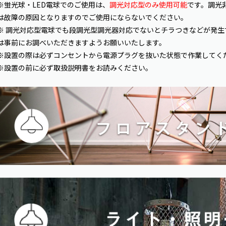
※蛍光球・LED電球でのご使用は、
調光対応型のみ使用可能
です。調光非対
は故障の原因となりますのでご使用にならないでください。
※ 調光対応型電球でも段調光型調光器対応でないとチラつきなどが発
は事前にお調べいただきますようお願いいたします。
※設置の際は必ずコンセントから電源プラグを抜いた状態で作業してく
※設置の前に必ず取扱説明書をお読みください。