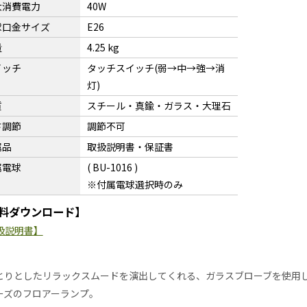
大消費電力
40W
球口金サイズ
E26
量
4.25 kg
イッチ
タッチスイッチ(弱→中→強→消
灯)
質
スチール・真鍮・ガラス・大理石
さ調節
調節不可
属品
取扱説明書・保証書
属電球
( BU-1016 )
※付属電球選択時のみ
料ダウンロード】
扱説明書】
とりとしたリラックスムードを演出してくれる、ガラスブローブを使用しコ
ーズのフロアーランプ。