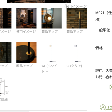
使用イメージ
M021（仕
様）
一般単価
イメージ
使用イメージ
商品アップ
商品アップ
価格
アップ
商品アップ
WH(ホワイ
CL(クリア)
現在、入
ト…
お問い合
ズ詳細
リ