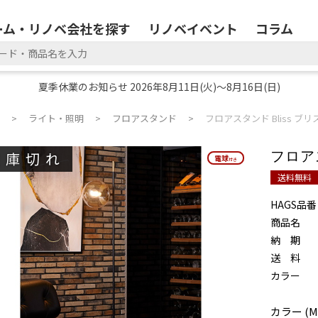
ーム・リノベ会社を探す
リノベイベント
コラム
夏季休業のお知らせ 2026年8月11日(火)～8月16日(日)
ライト・照明
フロアスタンド
フロアスタンド Bliss ブリ
在庫切れ
フロアス
電球
電球
付き
付き
送料無料
HAGS品番
商品名
納 期
送 料
カラー
カラー (M0