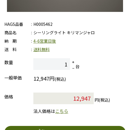
HAGS品番
H0005462
商品名
シーリングライト キリマンジャロ
納 期
4-6営業日後
送 料
送料無料
数量
台
一般単価
12,947円
(税込)
価格
円(税込)
法人価格は
こちら