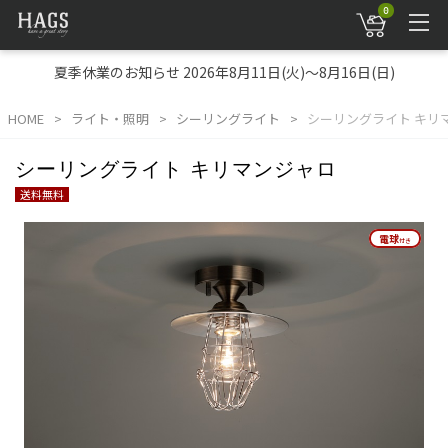
0
夏季休業のお知らせ 2026年8月11日(火)～8月16日(日)
HOME
ライト・照明
シーリングライト
シーリングライト キリ
シーリングライト キリマンジャロ
送料無料
電球
電球
付き
付き