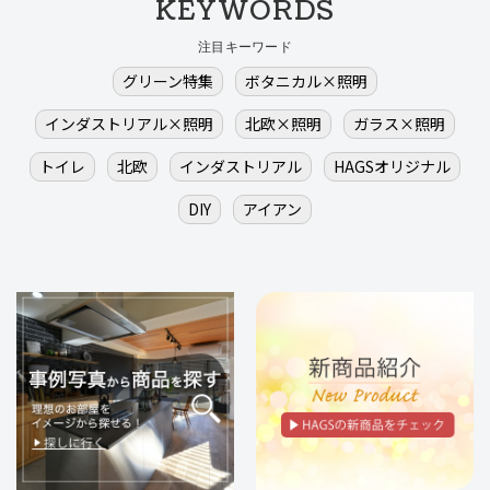
KEYWORDS
注目キーワード
グリーン特集
ボタニカル×照明
インダストリアル×照明
北欧×照明
ガラス×照明
トイレ
北欧
インダストリアル
HAGSオリジナル
DIY
アイアン