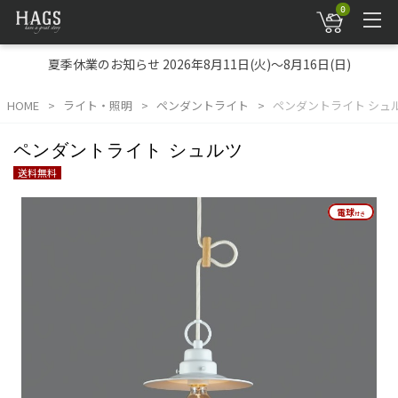
0
夏季休業のお知らせ 2026年8月11日(火)～8月16日(日)
HOME
ライト・照明
ペンダントライト
ペンダントライト シュ
ペンダントライト シュルツ
送料無料
電球
電球
付き
付き