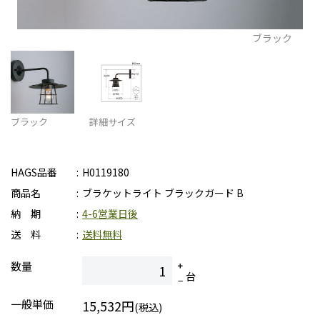
ブラック
ブラック
詳細サイズ
HAGS品番
H0119180
商品名
ブラケットライト ブラックガード B
納 期
4-6営業日後
送 料
送料無料
数量
台
一般単価
15,532円
(税込)