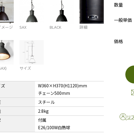
数量
一般単価
イメージ
SAX
BLACK
詳細
価格
AX)
サイズ
イズ
W360×H370(H1120)mm
チェーン500mm
質
スチール
量
2.8kg
リ
球
付属
E26/100W白熱球