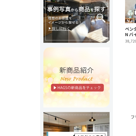
ペンダ
N バ
38,72
フ