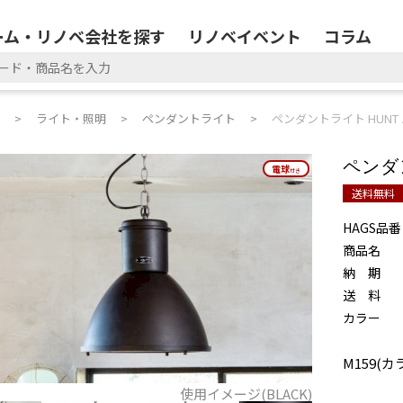
ーム・リノベ会社を探す
リノベイベント
コラム
ライト・照明
ペンダントライト
ペンダントライト HUNT
ペンダ
電球
電球
付き
付き
送料無料
HAGS品番
商品名
納 期
送 料
カラー
M159(カ
使用イメージ(BLACK)