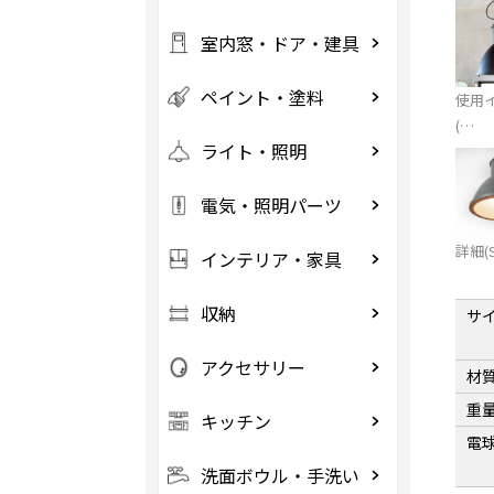
室内窓・ドア・建具
ペイント・塗料
使用
(…
ライト・照明
電気・照明パーツ
詳細(S
インテリア・家具
収納
サ
アクセサリー
材
重
キッチン
電
洗面ボウル・手洗い