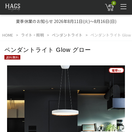
0
夏季休業のお知らせ 2026年8月11日(火)～8月16日(日)
HOME
ライト・照明
ペンダントライト
ペンダントライト Glow
ペンダントライト Glow グロー
送料無料
電球
電球
付き
付き