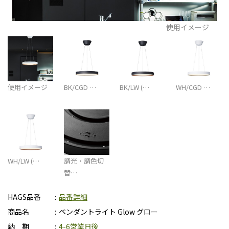
使用イメージ
使用イメージ
BK/CGD …
BK/LW (…
WH/CGD …
WH/LW (…
調光・調色切
替…
HAGS品番
品番詳細
商品名
ペンダントライト Glow グロー
納 期
4-6営業日後