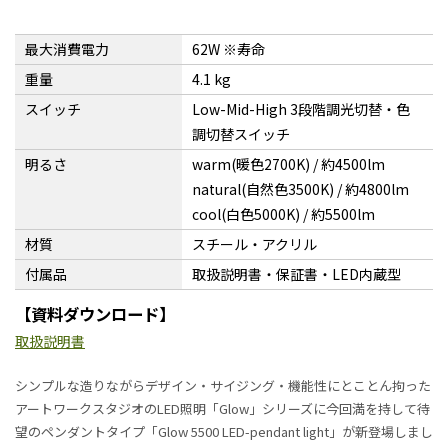
最大消費電力
62W ※寿命
重量
4.1 kg
スイッチ
Low-Mid-High 3段階調光切替・色
調切替スイッチ
明るさ
warm(暖色2700K) / 約4500lm
natural(自然色3500K) / 約4800lm
cool(白色5000K) / 約5500lm
材質
スチール・アクリル
付属品
取扱説明書・保証書・LED内蔵型
【資料ダウンロード】
取扱説明書
シンプルな造りながらデザイン・サイジング・機能性にとことん拘った
アートワークスタジオのLED照明「Glow」シリーズに今回満を持して待
望のペンダントタイプ「Glow 5500 LED-pendant light」が新登場しまし