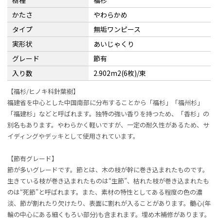
樹種
福杉
かたさ
やわらかめ
タイプ
無垢ワンピース
実形状
あいじゃくり
グレード
節有
入り数
2.902m2(6枚)/束
【福杉/ヒノキ科針葉樹】
福建省を中心とした中国南部に分布することから「福杉」「福州杉」
「福建杉」などと呼ばれます。独特の強い香りを持つため、「香杉」の
別名もあります。やわらかく軽いですが、一定の耐久性があるため、サ
イディングやデッキとして使用されています。
【節有グレード】
節が多いグレードです。節とは、木の枝が幹に巻き込まれたものです。
生きている枝が巻き込まれたものは“生節”、枯れた枝が巻き込まれたも
のは“死節”と呼ばれます。また、素材の特性としてある程度の色の濃
淡、節が割れたり欠けたり、表面に割れが入ることがあります。髄心(年
輪の中心にある細くもろい部分)も含まれます。埋め木補修があります。