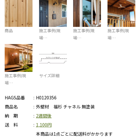
商品
施工事例(現
施工事例(現
施工事例(現
場…
場…
場…
施工事例(現
サイズ詳細
場…
HAGS品番
H0120356
商品名
外壁材 福杉 チャネル 無塗装
納 期
2週間後
送 料
1,100円
本商品は1点ごとに配送料がかかります