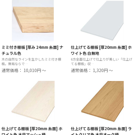
ミミ付き棚板 [厚み 24mm 糸面] ナ
仕上げてる棚板 [厚20mm 糸面] ホ
チュラル色
ワイト色 白無地
木の自然なラインを生かしたミミ付き棚
6方全面仕上げで仕上りが美しい「仕上げ
板。無垢ならで…
てる棚板」収…
通常価格： 10,010円 ～
通常価格： 1,320円 ～
仕上げてる棚板 [厚20mm 糸面] ホ
仕上げてる棚板 [厚20mm 糸面] ラ
ワイト色 木目アッシュ柄
イトクリア色 木目オーク柄