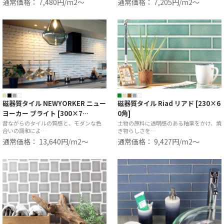
通常価格： 7,480円/m2〜
通常価格： 7,205円/m2〜
磁器質タイル NEWYORKER ニュー
磁器質タイル Riad リアド [230×6
ヨーカー ブライト [300×7…
0角]
昔ながらのタイルの質感と、モダンな色
土物の原料に透明感のある釉薬をかけ、焼
合いの調和によ…
き物らしさを…
通常価格： 13,640円/m2〜
通常価格： 9,427円/m2〜