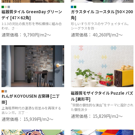
磁器質タイル GreenDay グリーン
ガラスタイル コースタル [50×200
デイ [47×62角]
角]
1:1.3の対比の長方形を市松模様に組み合
珍しいすりガラスのサブウェイタイル。
わせ、さ…
シーグラスを彷…
通常価格： 9,790円/m2〜
通常価格： 40,260円/m2〜
磁器質モザイクタイル Puzzle パズ
れんが KOYOUSEN 古窯磚 [二丁
ル [異形平]
掛]
”空間の個性的な演出”をテーマに設計され
上海租界時代の瀟洒な街並みを再現する
た個性派タ…
古レンガ。三丁…
通常価格： 15,829円/m2〜
通常価格： 15,939円/m2〜