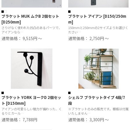
ブラケット MUK ムクB 2個セット
ブラケット アイアン [D150/250m
[D250mm]
m]
さりげなく使われた凹凸のあるパーツで、
150mmと250mmの2サイズよりお選びく
アイアンなら…
ださい…
通常価格： 9,515円 ～
通常価格： 2,750円 ～
ブラケット YORK ヨークD 2個セッ
シェルフ ブラケットタイプ 4段/7
ト [D150mm]
段
アイアンの可愛らしい魅力が備わった、く
※ブラケットのみの販売です。棚板は付属
るりとカール…
いたしません…
通常価格： 7,788円
通常価格： 3,300円 ～