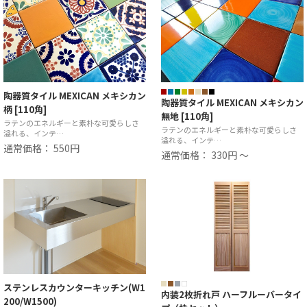
陶器質タイル MEXICAN メキシカン
陶器質タイル MEXICAN メキシカン
柄 [110角]
無地 [110角]
ラテンのエネルギーと素朴な可愛らしさ
ラテンのエネルギーと素朴な可愛らしさ
溢れる、インテ…
溢れる、インテ…
通常価格： 550円
通常価格： 330円 ～
ステンレスカウンターキッチン(W1
内装2枚折れ戸 ハーフルーバータイ
200/W1500)