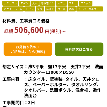
ナチュラル
モダン
大人
落ち着いた
カフェ
ブルー
ブラック
パウダールーム
トイレ
洗面
珪藻土
タイル
春風
ペーパーホルダー
材料費、工事費コミ価格
506,600
総額
円(税別)〜
お見積り依頼・
資料請求はこちら
ご相談はこちら(無料)
想定サイズ
：床3平米 壁17平米 天井3平米 洗面
カウンターL1000×D550
工事内容
：床タイル、壁塗装+タイル、天井クロ
ス、ペーパーホルダー、タオルリング、
タオルバー、洗面ボウル、混合栓、造作
洗面台
工事期間目
：3日