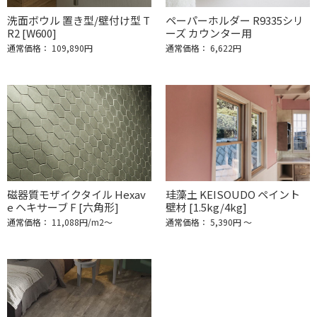
洗面ボウル 置き型/壁付け型 T
ペーパーホルダー R9335シリ
R2 [W600]
ーズ カウンター用
通常価格： 109,890円
通常価格： 6,622円
磁器質モザイクタイル Hexav
珪藻土 KEISOUDO ペイント
e ヘキサーブ F [六角形]
壁材 [1.5kg/4kg]
通常価格： 11,088円/m2〜
通常価格： 5,390円 ～