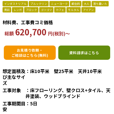
インダストリアル
ブルックリン
ニューヨーク
都会的
大人
落ち着いた
男前
レンガ
ブロック
ゴツゴツ
カフェ
モルタル
アイアン
材料費、工事費コミ価格
620,700
総額
円(税別)～
お見積り依頼・
資料請求はこちら
ご相談はこちら(無料)
想定面積及
：床10平米 壁25平米 天井10平米
び主なサイ
ズ
工事対象
：床フローリング、壁クロス+タイル、天
井塗装、ウッドブラインド
工事期間目
：5日
安