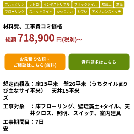
ブルックリン
レトロ
インダストリアル
ブリックタイル
珪藻土
無垢
フローリング
スポットライト
かっこいい
シブい
アメリカンスイッチ
材料費、工事費コミ価格
718,900
総額
円(税別)～
お見積り依頼・
資料請求はこちら
ご相談はこちら(無料)
想定面積及
：床15平米 壁26平米（うちタイル面9
び主なサイ
平米） 天井15平米
ズ
工事対象
：床フローリング、壁珪藻土+タイル、天
井クロス、照明、スイッチ、室内建具
工事期間目
：7日
安