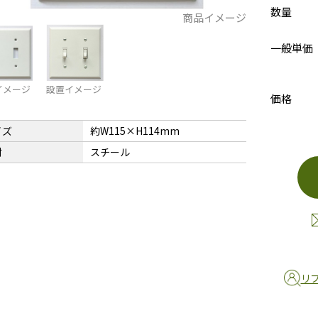
数量
商品イメージ
一般単価
イメージ
設置イメージ
価格
イズ
約W115×H114mm
材
スチール
リ