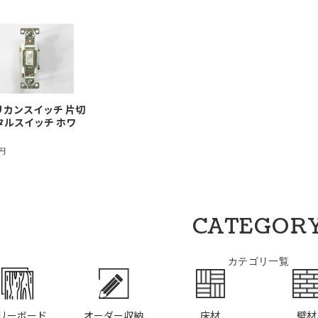
リカンスイッチ 片切
タルスイッチ ホワ
8円
CATEGOR
カテゴリ一覧
リーボード
オーダー収納
床材
壁材