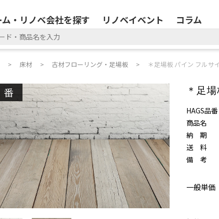
ーム・リノベ会社を探す
リノベイベント
コラム
床材
古材フローリング・足場板
＊足場板 パイン フルサ
廃番
＊足場
HAGS品番
商品名
納 期
送 料
備 考
一般単価