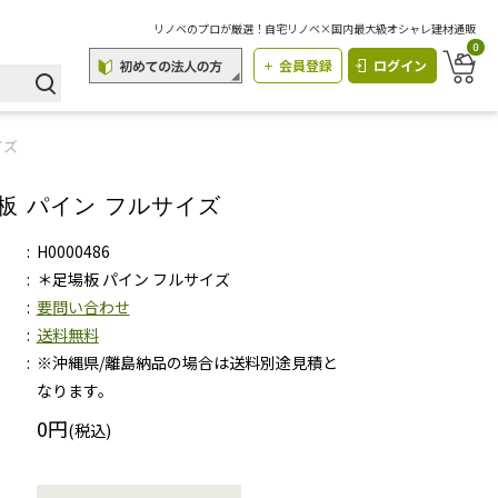
リノベのプロが厳選！自宅リノベ×国内最大級オシャレ建材通販
0
会員登録
ログイン
イズ
板 パイン フルサイズ
H0000486
＊足場板 パイン フルサイズ
要問い合わせ
送料無料
※沖縄県/離島納品の場合は送料別途見積と
なります。
0円
(税込)