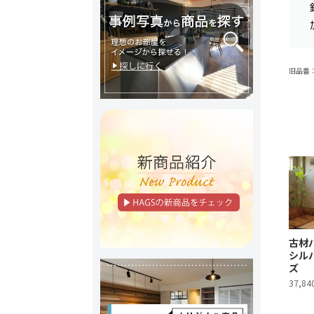
旧品番：A
古材
シル
ズ
37,8