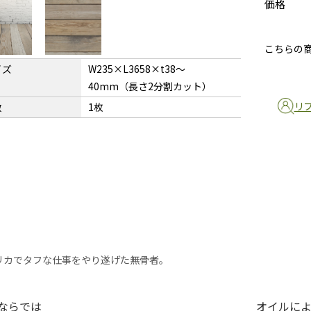
価格
こちらの
イズ
W235×L3658×t38〜
40mm（長さ2分割カット）
リ
数
1枚
リカでタフな仕事をやり遂げた無骨者。
ならでは
オイルに