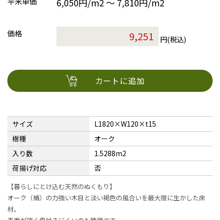
平米単価
6,050円/m2 〜 7,810円/m2
価格
円(税込)
カートに追加
サイズ
L1820×W120×t15
樹種
オーク
入り数
1.5288m2
荷揚げ対応
否
【暮らしにとけ込む天然のぬくもり】
オーク（楢）の力強い木目と淡い褐色の風合いを最大限に生かした床
材。