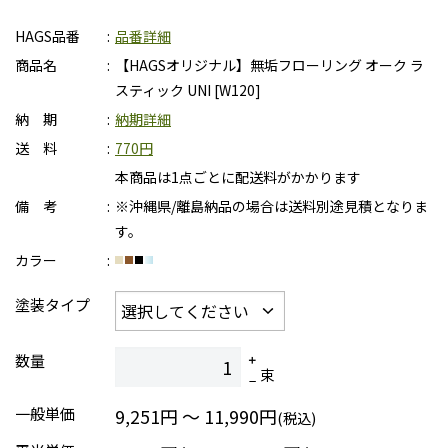
HAGS品番
品番詳細
商品名
【HAGSオリジナル】無垢フローリング オーク ラ
スティック UNI [W120]
納 期
納期詳細
送 料
770円
本商品は1点ごとに配送料がかかります
備 考
※沖縄県/離島納品の場合は送料別途見積となりま
す。
カラー
塗装タイプ
数量
束
一般単価
9,251円 ～ 11,990円
(税込)