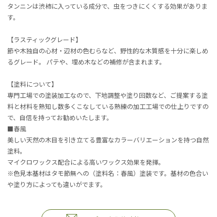
タンニンは渋柿に入っている成分で、虫をつきにくくする効果がありま
す。
【ラスティックグレード】
節や木独自の心材・辺材の色むらなど、野性的な木質感を十分に楽しめ
るグレード。 パテや、埋め木などの補修が含まれます。
【塗料について】
専門工場での塗装加工なので、下地調整や塗り回数など、ご提案する塗
料と材料を熟知し数多くこなしている熟練の加工工場での仕上りですの
で、自信を持ってお勧めいたします。
■春風
美しい天然の木目を引き立てる豊富なカラーバリエーションを持つ自然
塗料。
マイクロワックス配合による高いワックス効果を発揮。
※色見本基材はタモ節無への（塗料名：春風）塗装です。基材の色合い
や塗り方によっても違いがでます。