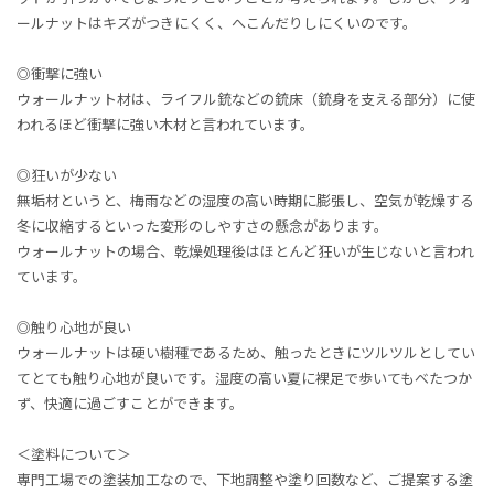
ールナットはキズがつきにくく、へこんだりしにくいのです。
◎衝撃に強い
ウォールナット材は、ライフル銃などの銃床（銃身を支える部分）に使
われるほど衝撃に強い木材と言われています。
◎狂いが少ない
無垢材というと、梅雨などの湿度の高い時期に膨張し、空気が乾燥する
冬に収縮するといった変形のしやすさの懸念があります。
ウォールナットの場合、乾燥処理後はほとんど狂いが生じないと言われ
ています。
◎触り心地が良い
ウォールナットは硬い樹種であるため、触ったときにツルツルとしてい
てとても触り心地が良いです。湿度の高い夏に裸足で歩いてもべたつか
ず、快適に過ごすことができます。
＜塗料について＞
専門工場での塗装加工なので、下地調整や塗り回数など、ご提案する塗