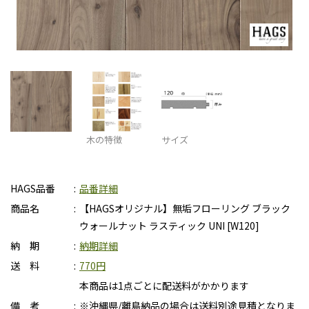
木の特徴
サイズ
HAGS品番
品番詳細
商品名
【HAGSオリジナル】無垢フローリング ブラック
ウォールナット ラスティック UNI [W120]
納 期
納期詳細
送 料
770円
本商品は1点ごとに配送料がかかります
備 考
※沖縄県/離島納品の場合は送料別途見積となりま