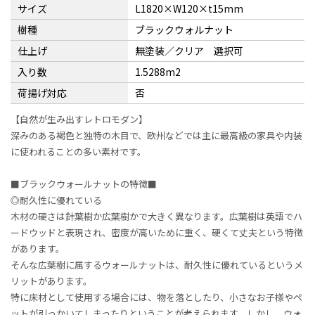
サイズ
L1820×W120×t15mm
樹種
ブラックウォルナット
仕上げ
無塗装／クリア 選択可
入り数
1.5288m2
荷揚げ対応
否
【自然が生み出すレトロモダン】
深みのある褐色と独特の木目で、欧州などでは主に最高級の家具や内装
に使われることの多い素材です。
■ブラックウォールナットの特徴■
◎耐久性に優れている
木材の硬さは針葉樹か広葉樹かで大きく異なります。広葉樹は英語でハ
ードウッドと表現され、密度が高いために重く、硬くて丈夫という特徴
があります。
そんな広葉樹に属するウォールナットは、耐久性に優れているというメ
リットがあります。
特に床材として使用する場合には、物を落としたり、小さなお子様やペ
ットが引っかいてしまったりということが考えられます。しかし、ウォ