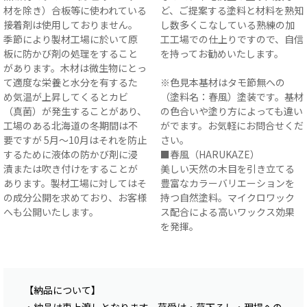
材を除き）合板等に使われている
ど、ご提案する塗料と材料を熟知
接着剤は使用しておりません。
し数多くこなしている熟練の加
季節により製材工場に於いて原
工工場での仕上りですので、自信
板に防かび剤の処理をすること
を持ってお勧めいたします。
があります。木材は微生物にとっ
て適度な栄養と水分を有するた
※色見本基材はタモ節無への
め気温が上昇してくるとカビ
（塗料名：春風）塗装です。基材
（真菌）が発生することがあり、
の色合いや塗り方によっても違い
工場のある北海道の冬期間は不
がでます。お気軽にお問合せくだ
要ですが 5月〜10月はそれを防止
さい。
するために液体の防かび剤に浸
■春風（HARUKAZE）
漬または吹き付けをすることが
美しい天然の木目を引き立てる
あります。製材工場に対してはそ
豊富なカラーバリエーションを
の成分公開を求めており、お客様
持つ自然塗料。マイクロワック
へも公開いたします。
ス配合による高いワックス効果
を発揮。
【納品について】