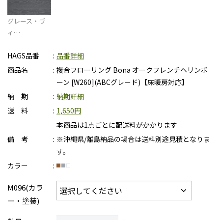
グレース・ヴ
ィ…
HAGS品番
品番詳細
商品名
複合フローリング Bona オークフレンチヘリンボ
ーン [W260](ABCグレード)【床暖房対応】
納 期
納期詳細
送 料
1,650円
本商品は1点ごとに配送料がかかります
備 考
※沖縄県/離島納品の場合は送料別途見積となりま
す。
カラー
M096(カラ
ー・塗装)