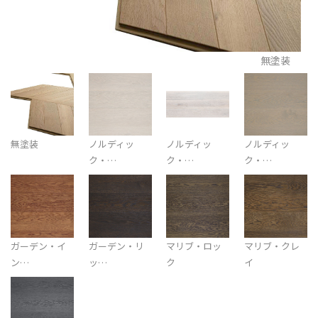
無塗装
無塗装
ノルディッ
ノルディッ
ノルディッ
ク・…
ク・…
ク・…
ガーデン・イ
ガーデン・リ
マリブ・ロッ
マリブ・クレ
ン…
ッ…
ク
イ