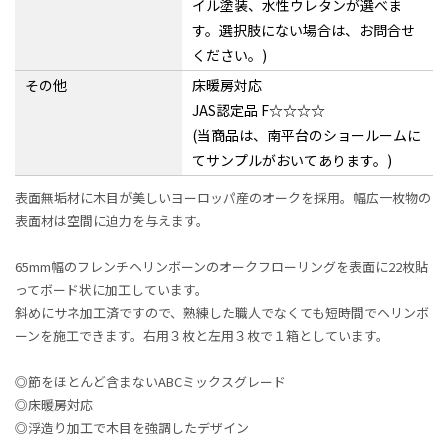
イル塗装、水性ウレタンが選べま
す。選択肢にない場合は、お問合せ
ください。)
その他
床暖房対応
JAS認定品 F☆☆☆☆
(当商品は、南平台のショールームに
てサンプルがおいてあります。)
表面無垢材に木目が美しいヨーロッパ産のオークを採用。幅広一枚物の
表面材は空間に迫力を与えます。
65mm幅のフレンチヘリンボーンのオークフローリングを表面に22枚貼
ってボード状に加工しています。
斜めにサネ加工済ですので、熟練した職人でなくても短時間でヘリンボ
ーンを施工できます。右用３枚と左用３枚で１箱としています。
◎節をほとんど含まないABCミックスグレード
◎床暖房対応
◎浮造り加工で木目を強調したデザイン