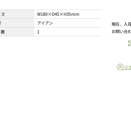
イズ
W180×D45×H35mm
材
アイアン
現在、入
お問い合
り数
1
リ