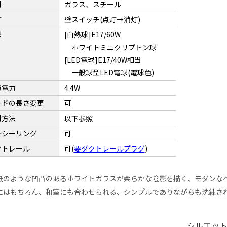
材
ガラス、スチール
灯
壁スイッチ(点灯→消灯)
球
[白熱球]E17/60W
ホワイトミニクリプトン球
[LED電球]E17/40W相当
一般球型LED電球(電球色)
費電力
4.4W
ードの長さ変更
可
付方法
以下参照
掛シーリング
可
クトレール
可(
要ダクトレールプラグ
)
紙のような凹凸のあるホワイトガラスが柔らかな陰影を描く、モダンな
にはもちろん、和室にも合わせられる、シンプルでありながらも洗練さ
シルエッ