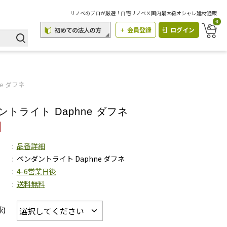
リノベのプロが厳選！自宅リノベ×国内最大級オシャレ建材通販
0
会員登録
ログイン
e ダフネ
トライト Daphne ダフネ
品番詳細
ペンダントライト Daphne ダフネ
4-6営業日後
送料無料
球)