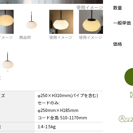
使用イメージ
数量
一般単価
イメージ
商品例
使用イメージ
使用イメージ
価格
ズ
イズ
φ250×H310mm(パイプを含む)
セードのみ:
φ250mm×H185mm
コード全高: 510-1170mm
リ
量
1.4-1.5kg