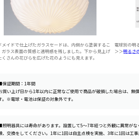
ドメイドで仕上げたガラスセードは、内側から塗装するこ
電球別の明
、ガラス表面の質感と透明感を残しました。下から見上げ
＞＞
明るさ
たくさんの花びらを広げた花のようにも見えます。
■保証期間：1年間
お買い上げ日から1年以内に正常なご使用で商品が破損した場合は、無
す。※電球・電池は保証の対象外です。
■照明器具には寿命があります。設置して5〜7年経つと外観に異常がな
検、交換をしてください。1年に1回は自主点検を実施、3年に1回は工