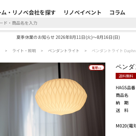
ーム・リノベ会社を探す
リノベイベント
コラム
夏季休業のお知らせ 2026年8月11日(火)～8月16日(日)
ライト・照明
ペンダントライト
ペンダントライト Daphn
ペンダン
電球
電球
付き
付き
送料無料
HAGS品番
商品名
納 期
送 料
M020(電