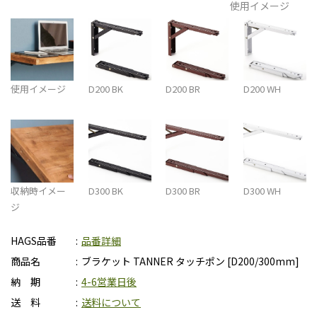
使用イメージ
使用イメージ
D200 BK
D200 BR
D200 WH
収納時イメー
D300 BK
D300 BR
D300 WH
ジ
HAGS品番
品番詳細
商品名
ブラケット TANNER タッチポン [D200/300mm]
納 期
4-6営業日後
送 料
送料について