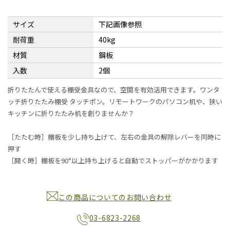
サイズ
下記画像参照
耐荷重
40kg
材質
鋼板
入数
2個
折りたたんで使える棚受金具なので、空間を有効活用できます。ワンタ
ッチ折りたたみ棚受 タッチポン。リモートワークのパソコン机や、狭い
キッチンに折りたたみ机を創りませんか？
［たたむ時］棚板を少し持ち上げて、左右の金具の解除レバーを同時に
押す
［開く時］棚板を90°以上持ち上げると自動でストッパーがかかります
この商品についてのお問い合わせ
03-6823-2268