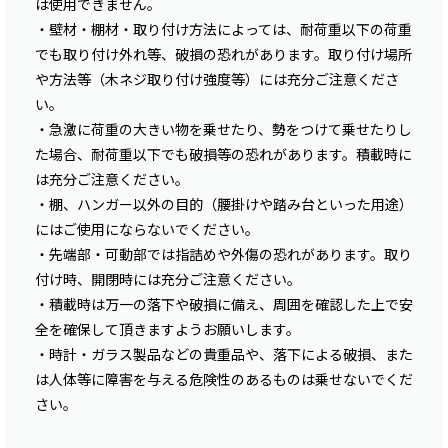
は使用できません。
・壁材・棚材・取り付け方法によっては、耐荷重以下の荷重
でも取り付け外れ等、破損の恐れがあります。取り付け場所
や方法等（木ネジ取り付け強度等）には充分ご注意くださ
い。
・急激に荷重の大きい物を乗せたり、勢をつけて乗せたりし
た場合、耐荷重以下でも破損等の恐れがあります。積載時に
は充分ご注意ください。
・棚、ハンガー以外の目的（腰掛けや踏み台といった用途）
にはご使用にならないでください。
・先端部・可動部では指詰めや外傷の恐れがあります。取り
付け時、開閉時には充分ご注意ください。
・積載時は万一の落下や破損に備え、周囲を確認した上で安
全を確保して頂きますようお願いします。
・時計・ガラス製品などの貴重品や、落下による破損、また
は人体等に障害を与える危険性のあるものは乗せないでくだ
さい。