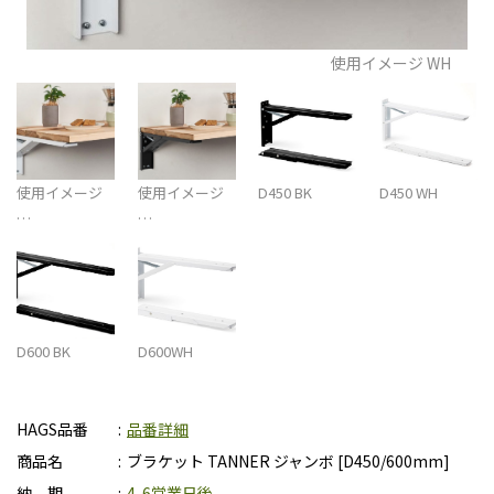
使用イメージ WH
使用イメージ
使用イメージ
D450 BK
D450 WH
…
…
D600 BK
D600WH
HAGS品番
品番詳細
商品名
ブラケット TANNER ジャンボ [D450/600mm]
納 期
4-6営業日後