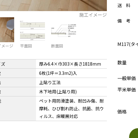
送 料
施工イメージ
備 考
M117(タ
イメージ
平面図
断面図
数量
イズ
厚み6.4×巾303×長さ1818mm
数
6枚(1坪＝3.3m2)入
一般単価
法
上貼り工法
平米単価
途
木下地用(上貼り用)
能
ペット用防滑塗装、耐凹み傷、耐
摩耗、ひび割れ防止、抗菌、抗ウ
価格
ィルス、床暖房対応