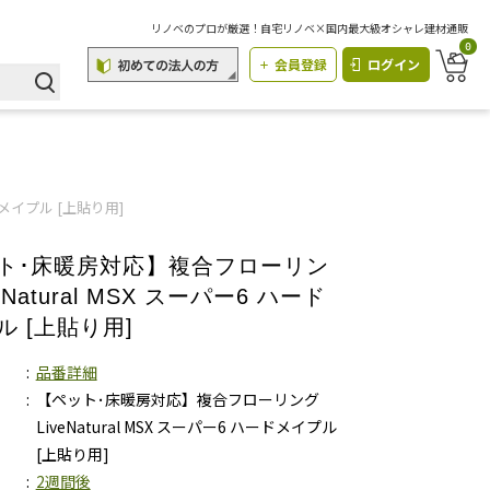
リノベのプロが厳選！自宅リノベ×国内最大級オシャレ建材通販
0
会員登録
ログイン
ドメイプル [上貼り用]
ト･床暖房対応】複合フローリン
veNatural MSX スーパー6 ハード
ル [上貼り用]
品番詳細
【ペット･床暖房対応】複合フローリング
LiveNatural MSX スーパー6 ハードメイプル
[上貼り用]
2週間後