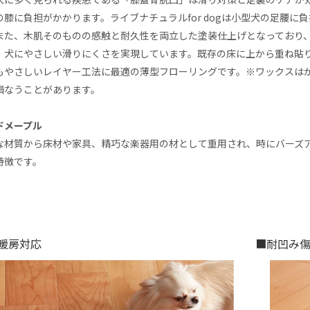
の膝に負担がかかります。ライブナチュラルfor dogは小型犬の足腰
また、木肌そのものの感触と耐久性を両立した塗装仕上げとなっており
、犬にやさしい滑りにくさを実現しています。既存の床に上から重ね貼
もやさしいレイヤー工法に最適の薄型フローリングです。※ワックスは
損なうことがあります。
ドメープル
な材質から床材や家具、精巧な楽器用の材として重用され、時にバーズ
特徴です。
暖房対応
■耐凹み