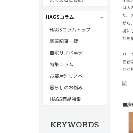
は犬
た。
HAGSコラム
がら
HAGSコラムトップ
境に
能を
新着記事一覧
自宅リノベ事例
ハー
強靭
特集コラム
目が
お部屋別リノベ
暮らしのお悩み
HAGS商品特集
■床
KEYWORDS