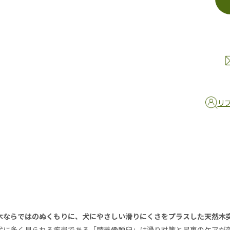
リ
木ならではのぬくもりに、犬にやさしい滑りにくさをプラスした天然木
犬に多く見られる疾患である「膝蓋骨脱臼」は滑り対策と足裏のケアが