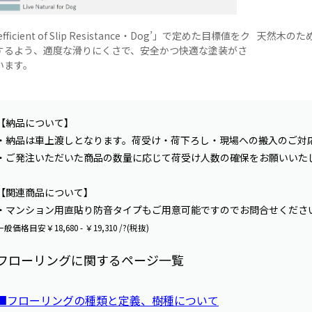
fficient of Slip Resistance・Dog’」で定めた目標値をク
天然木のた
するよう、適度な滑りにくさで、安全かつ快適な塗装がさ
います。
【納品について】
・納品は車上渡しとなります。荷受け・荷下ろし・現場への搬入のご対
・ご発注いただいた商品の数量に応じて荷受け人数の確保をお願いいた
【関連商品について】
・マンション用直貼り防音タイプもご用意可能ですのでお問合せくださ
一般価格目安￥18,680 - ￥19,310 /?(税抜)
フローリングに関するページ一覧
■フローリングの種類と定義、樹種について