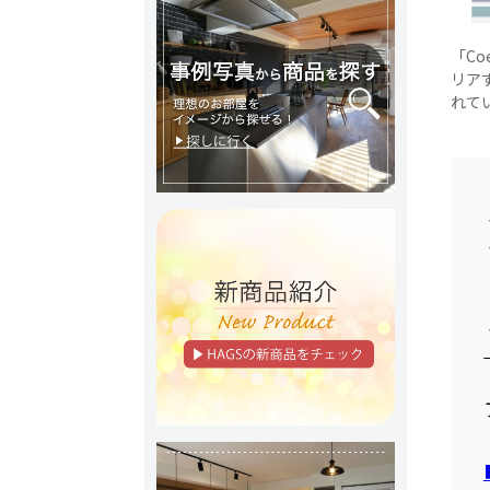
「Coe
リア
れて