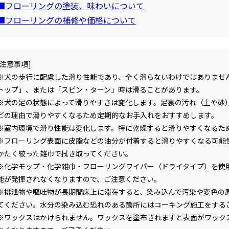
■フローリングの塗装、味わいについて
■フローリングの補修や価格について
[注意事項]
※犬の歩行に配慮した滑り性能であり、全く滑らないわけではありませ
トップ」、または「スピン・ターン」時は滑ることがあります。
※犬の足の状態によって滑りやすさは変化します。足裏の汚れ（土や砂
どの理由で滑りやすくなるため定期的なお手入れをおすすめします。
※室内環境で滑り性能は変化します。特に乾燥すると滑りやすくなるた
※フローリング表面に皮脂などの油分が付着すると滑りやすくなる可能
かたく絞った雑巾で拭き取ってください。
※化学モップ・化学雑巾・フローリングワイパー（ドライタイプ）を使
能が発揮されなくなりますので、ご注意ください。
※排泄物や嘔吐物が長期間床上に滞在すると、染み込んで汚染や変色の
てください。水分の染み込む恐れのある箇所にはコーキング施工をする
※ワックスはかけられません。ワックスを塗布されますと表面がワック