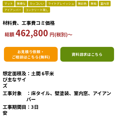
マット
無骨な
カッコいい
ライトグレイッシュ
無彩色
無垢
室内窓
アイアンバー
コンクリート現し
材料費、工事費コミ価格
462,800
総額
円(税別)～
お見積り依頼・
資料請求はこちら
ご相談はこちら(無料)
想定面積及
：土間 6平米
び主なサイ
ズ
工事対象
：床タイル、壁塗装、室内窓、アイアン
バー
工事期間目
：3日
安