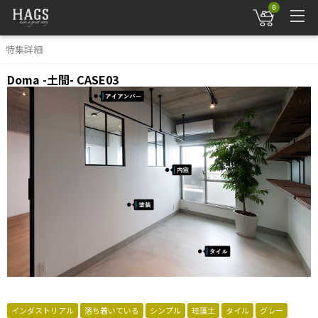
0
特集詳細
Doma -土間- CASE03
インダストリアル
落ち着いている
シンプル
珪藻土
タイル
グレー