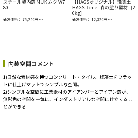
スチール製内窓 MUK ムク W7
【HAGSオリジナル】珪藻土
80
HAGS-Lime -森の塗り壁材- [2
0kg]
通常価格： 75,240円 ～
通常価格： 12,320円 ～
内装空間コメント
1)自然な素材感を持つコンクリート・タイル、珪藻土をフラッ
トに仕上げマットでシンプルな空間。
2)シンプルな空間に工業素材のアイアンバーとアイアン窓が、
無彩色の空間を一気に、インダストリアルな空間に仕立てるこ
とができる