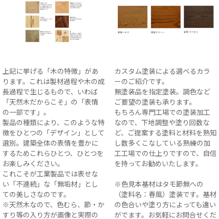
上記に挙げる「木の特徴」があ
カスタム塗装による選べるカラ
ります。これは製材過程や木の成
ーのご紹介です。
長過程で生じるもので、いわば
無塗装品を指定塗装。調色など
「天然木だからこそ」の「表情
ご要望の塗装も承ります。
の一部です」。
もちろん専門工場での塗装加工
製品の種類により、このような特
なので、下地調整や塗り回数な
徴をひとつの「デザイン」として
ど、ご提案する塗料と材料を熟知
選別。建築全体の表情を豊かに
し数多くこなしている熟練の加
するためこれらひとつ、ひとつを
工工場での仕上りですので、自信
お楽しみください。
を持ってお勧めいたします。
これこそが工業製品では表せな
い「不連続」な「無垢材」とし
※色見本基材はタモ節無への
ての美しさなのです。
（塗料名：春風）塗装です。基材
※天然木なので、色むら、節・か
の色合いや塗り方によっても違い
すり等の入り方が画像と実際の
がでます。お気軽にお問合せくだ