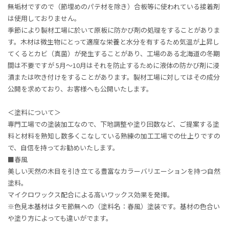
無垢材ですので（節埋めのパテ材を除き）合板等に使われている接着剤
は使用しておりません。
季節により製材工場に於いて原板に防かび剤の処理をすることがありま
す。木材は微生物にとって適度な栄養と水分を有するため気温が上昇し
てくるとカビ（真菌）が発生することがあり、工場のある北海道の冬期
間は不要ですが 5月〜10月はそれを防止するために液体の防かび剤に浸
漬または吹き付けをすることがあります。製材工場に対してはその成分
公開を求めており、お客様へも公開いたします。
＜塗料について＞
専門工場での塗装加工なので、下地調整や塗り回数など、ご提案する塗
料と材料を熟知し数多くこなしている熟練の加工工場での仕上りですの
で、自信を持ってお勧めいたします。
■春風
美しい天然の木目を引き立てる豊富なカラーバリエーションを持つ自然
塗料。
マイクロワックス配合による高いワックス効果を発揮。
※色見本基材はタモ節無への（塗料名：春風）塗装です。基材の色合い
や塗り方によっても違いがでます。