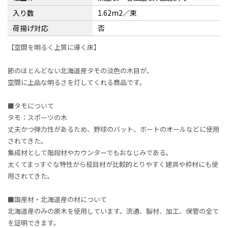
入り数
1.62m2／束
荷揚げ対応
否
【空間を明るく上質に導く床】
節のほとんどない北海道産タモの淡色の木目が、
空間に上品な明るさを灯してくれる商品です。
■タモについて
タモ：スポーツの木
丈夫かつ弾力性があるため、野球のバット、ボートのオールなどに使用
されてきた。
集成材として階段材やカウンターでもおなじみである。
太くてまっすぐな特性から柾目材が比較的とりやすく建具や枠材にも使
用されてきた。
■国産材・北海道産の材について
北海道産のみの原木を使用しています。流通、製材、加工、保管の全て
を証明できます。