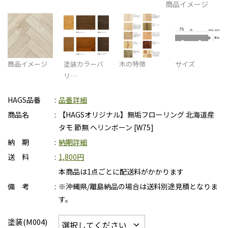
商品イメージ
商品イメージ
塗装カラーバ
木の特徴
サイズ
リ…
HAGS品番
品番詳細
商品名
【HAGSオリジナル】無垢フローリング 北海道産
タモ 節無 ヘリンボーン [W75]
納 期
納期詳細
送 料
1,800円
本商品は1点ごとに配送料がかかります
備 考
※沖縄県/離島納品の場合は送料別途見積となりま
す。
塗装(M004)