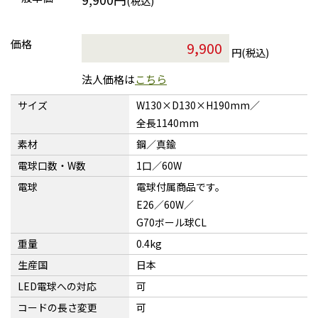
(税込)
価格
円(税込)
法人価格は
こちら
サイズ
W130×D130×H190mm／
全長1140mm
素材
鋼／真鍮
電球口数・W数
1口／60W
電球
電球付属商品です。
E26／60W／
G70ボール球CL
重量
0.4kg
生産国
日本
LED電球への対応
可
コードの長さ変更
可