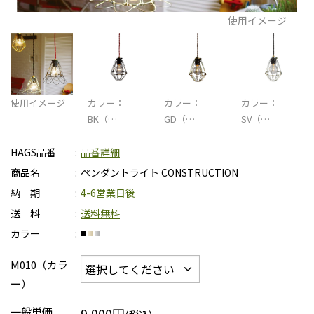
使用イメージ
使用イメージ
カラー：
カラー：
カラー：
BK（…
GD（…
SV（…
HAGS品番
品番詳細
商品名
ペンダントライト CONSTRUCTION
納 期
4-6営業日後
送 料
送料無料
カラー
M010（カラ
ー）
一般単価
9,900円