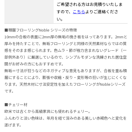
ご希望される方はお見積りいたしま
すので、
こちら
よりご連絡くださ
い。
■積層フローリングNoble シリーズの特徴
10mmの合板の表面に2mm厚の無垢の挽き板をはってあります。2mmと
厚みを持たすことで、無垢フローリングと同様の天然素材ならではの質
感をそのまま感じられます。色ムラ・節が極力含まれないグレード（一
部例外あり）に厳選しているので、シンプルモダンな洗練された居住空
間がお好みの方にもおすすめです。
無垢＝寸法が狂うなどのネガティブな意見もありますが、合板を重ね積
層にすることにより、膨張や収縮・反り・変形等の狂いが生じにくくな
ります。天然木材に寸法安定性を加えたフローリングがNobleシリーズ
です。
■チェリー材
欧米では古くから高級家具にも使われるチェリー。
ふんわりと淡い色味は、年月を経て深みのある美しい赤褐色へと変化を
遂げます。