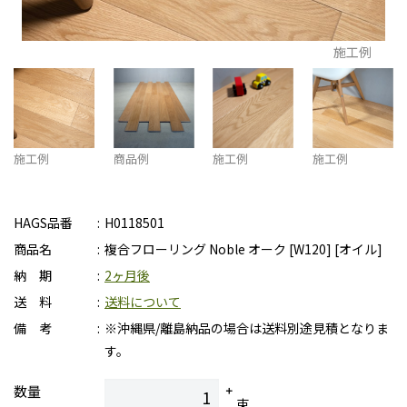
施工例
施工例
商品例
施工例
施工例
HAGS品番
H0118501
商品名
複合フローリング Noble オーク [W120] [オイル]
納 期
2ヶ月後
送 料
送料について
備 考
※沖縄県/離島納品の場合は送料別途見積となりま
す。
数量
束