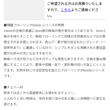
ご希望される方はお見積りいたしま
すので、
こちら
よりご連絡くださ
い。
■積層フローリングNoble シリーズの特徴
10mmの合板の表面に2mm厚の無垢の挽き板をはってあります。2mmと
厚みを持たすことで、無垢フローリングと同様の天然素材ならではの質
感をそのまま感じられます。色ムラ・節が極力含まれないグレード（一
部例外あり）に厳選しているので、シンプルモダンな洗練された居住空
間がお好みの方にもおすすめです。
無垢＝寸法が狂うなどのネガティブな意見もありますが、合板を重ね積
層にすることにより、膨張や収縮・反り・変形等の狂いが生じにくくな
ります。天然木材に寸法安定性を加えたフローリングがNobleシリーズ
です。
■チェリー材
欧米では古くから高級家具にも使われるチェリー。
ふんわりと淡い色味は、年月を経て深みのある美しい赤褐色へと変化を
遂げます。