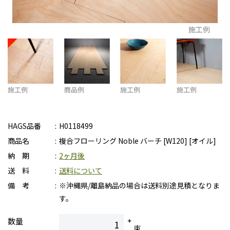
施工例
施工例
商品例
施工例
施工例
HAGS品番
H0118499
商品名
複合フローリング Noble バーチ [W120] [オイル]
納 期
2ヶ月後
送 料
送料について
備 考
※沖縄県/離島納品の場合は送料別途見積となりま
す。
数量
束