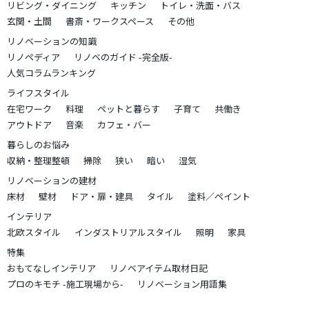
リビング・ダイニング
キッチン
トイレ・洗面・バス
玄関・土間
書斎・ワークスペース
その他
リノベーションの知識
リノペディア
リノベのガイド -完全版-
人気コラムランキング
ライフスタイル
在宅ワーク
料理
ペットと暮らす
子育て
共働き
アウトドア
音楽
カフェ・バー
暮らしのお悩み
収納・整理整頓
掃除
狭い
暗い
湿気
リノベーションの建材
床材
壁材
ドア・扉・建具
タイル
塗料／ペイント
インテリア
北欧スタイル
インダストリアルスタイル
照明
家具
特集
おもてなしインテリア
リノベアイテム取材日記
プロのキモチ -施工現場から-
リノベーション用語集